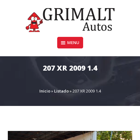
Skip
to
content
MENU
GRIMALTAUTOS.COM.AR
207 XR 2009 1.4
Inicio
»
Listado
»
207 XR 2009 1.4