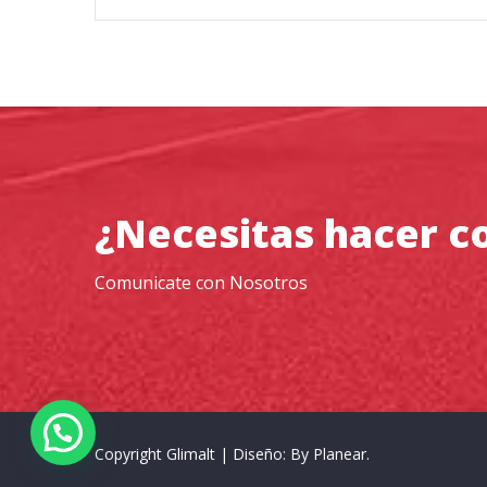
¿Necesitas hacer c
Comunicate con Nosotros
Copyright Glimalt
|
Diseño: By
Planear
.