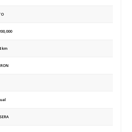
TO
200,000
4 km
RRON
ual
SERA