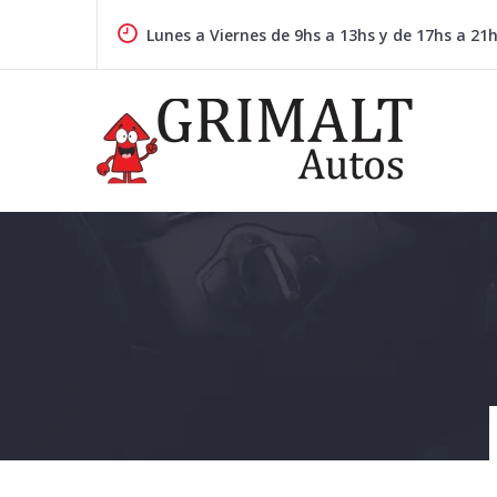
Skip
to
Lunes a Viernes de 9hs a 13hs y de 17hs a 21
content
GRIMALTAUTOS.COM.AR