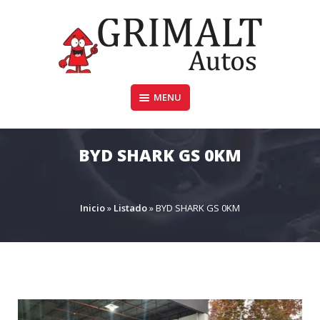
Skip
to
content
MENU
GRIMALTAUTOS.COM.AR
BYD SHARK GS 0KM
Inicio
»
Listado
»
BYD SHARK GS 0KM