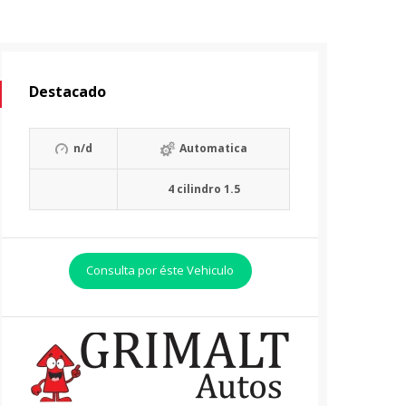
Destacado
n/d
Automatica
4 cilindro 1.5
Consulta por éste Vehiculo