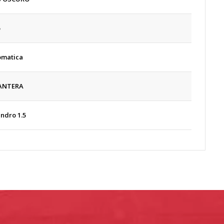
omatica
ANTERA
lindro 1.5