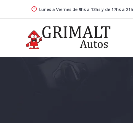
Skip
to
Lunes a Viernes de 9hs a 13hs y de 17hs a 21
content
GRIMALTAUTOS.COM.AR