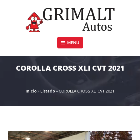
Skip
to
content
MENU
GRIMALTAUTOS.COM.AR
COROLLA CROSS XLI CVT 2021
Inicio
»
Listado
»
COROLLA CROSS XLI CVT 2021