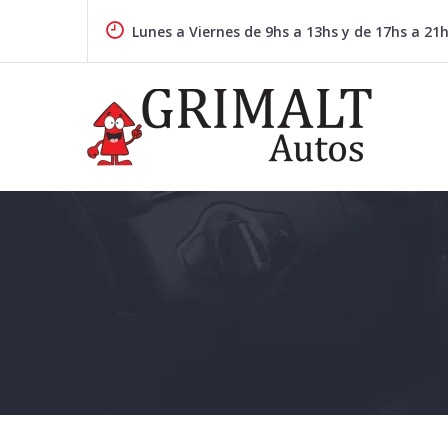
Skip
to
Lunes a Viernes de 9hs a 13hs y de 17hs a 21
content
GRIMALTAUTOS.COM.AR