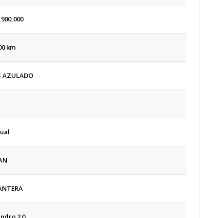
,900,000
00 km
S AZULADO
ual
AN
ANTERA
lindro 2.0