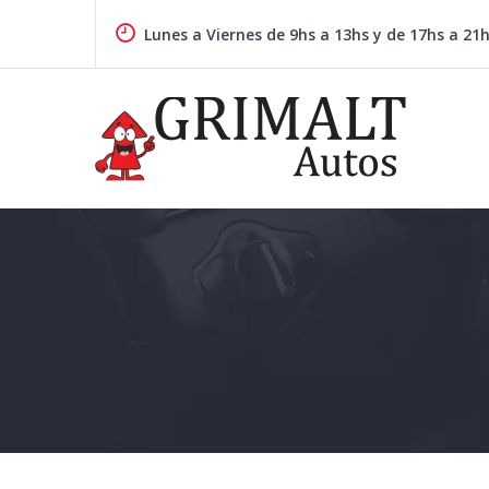
Skip
to
Lunes a Viernes de 9hs a 13hs y de 17hs a 21
content
GRIMALTAUTOS.COM.AR