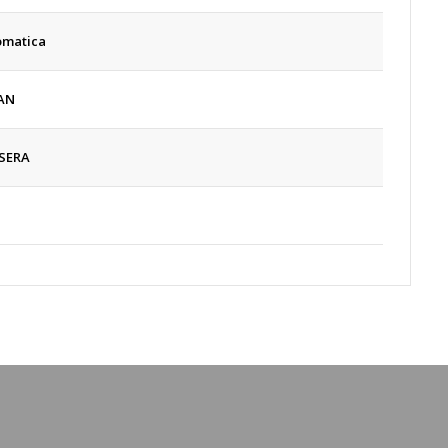
omatica
AN
SERA