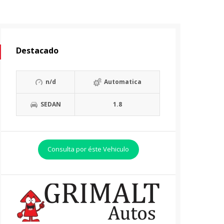
Destacado
n/d
Automatica
SEDAN
1.8
Consulta por éste Vehiculo