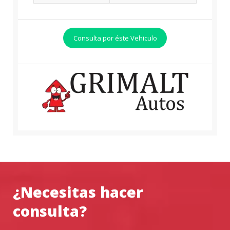
Consulta por éste Vehiculo
¿Necesitas hacer
consulta?