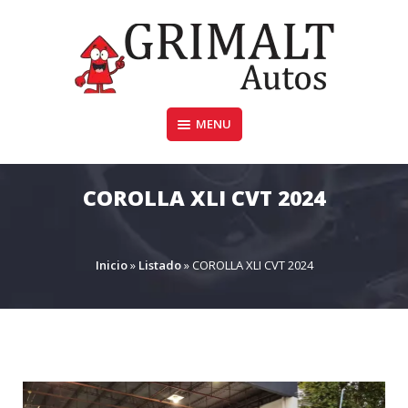
Skip
to
content
MENU
GRIMALTAUTOS.COM.AR
COROLLA XLI CVT 2024
Inicio
»
Listado
»
COROLLA XLI CVT 2024