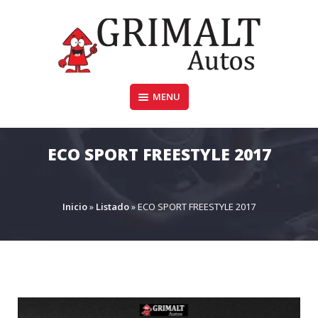
Skip
to
content
MENU
GRIMALTAUTOS.COM.AR
ECO SPORT FREESTYLE 2017
Inicio
»
Listado
»
ECO SPORT FREESTYLE 2017