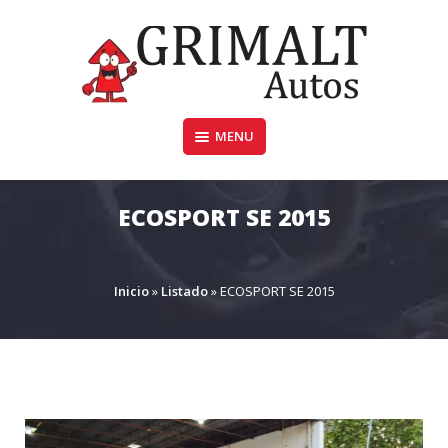
Skip
to
content
MENU
GRIMALTAUTOS.COM.AR
ECOSPORT SE 2015
Inicio
»
Listado
»
ECOSPORT SE 2015