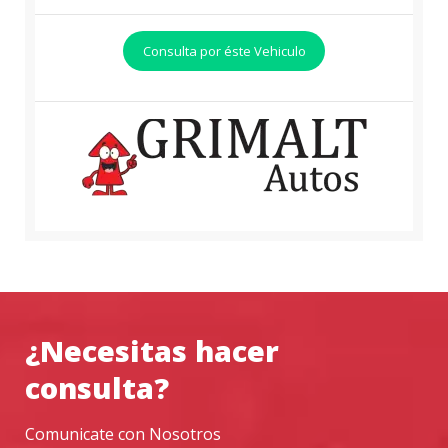
Consulta por éste Vehiculo
¿Necesitas hacer
consulta?
Comunicate con Nosotros