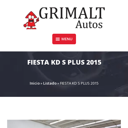
Skip
to
content
MENU
GRIMALTAUTOS.COM.AR
FIESTA KD S PLUS 2015
Inicio
»
Listado
»
FIESTA KD S PLUS 2015