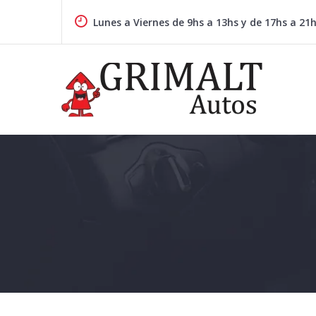
Skip
to
Lunes a Viernes de 9hs a 13hs y de 17hs a 21
content
GRIMALTAUTOS.COM.AR