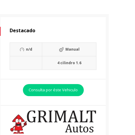
Destacado
n/d
Manual
4 cilindro 1.6
Consulta por éste Vehiculo