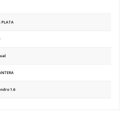
S PLATA
ual
ANTERA
lindro 1.6