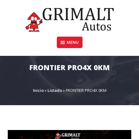
Skip
to
content
MENU
GRIMALTAUTOS.COM.AR
FRONTIER PRO4X 0KM
Inicio
»
Listado
»
FRONTIER PRO4X 0KM