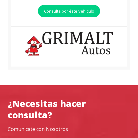
Consulta por éste Vehiculo
¿Necesitas hacer
consulta?
Comunicate con Nosotros