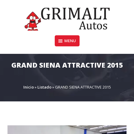
Skip
to
content
MENU
GRIMALTAUTOS.COM.AR
GRAND SIENA ATTRACTIVE 2015
Inicio
»
Listado
»
GRAND SIENA ATTRACTIVE 2015