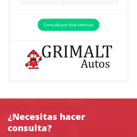
Consulta por éste Vehiculo
¿Necesitas hacer
consulta?