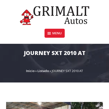
Skip
to
content
MENU
GRIMALTAUTOS.COM.AR
JOURNEY SXT 2010 AT
Inicio
»
Listado
»
JOURNEY SXT 2010 AT