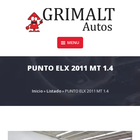
Skip
to
content
MENU
GRIMALTAUTOS.COM.AR
PUNTO ELX 2011 MT 1.4
Inicio
»
Listado
»
PUNTO ELX 2011 MT 1.4