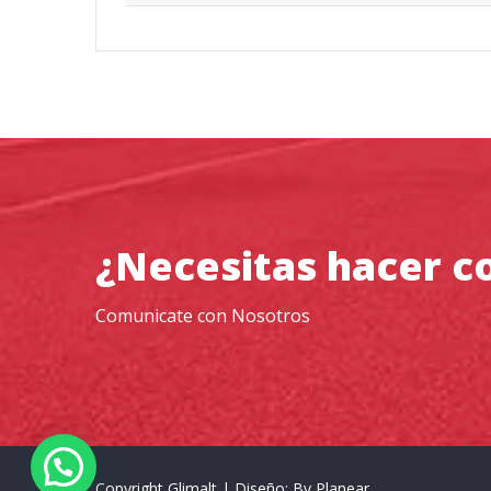
¿Necesitas hacer c
Comunicate con Nosotros
Copyright Glimalt
|
Diseño: By
Planear
.