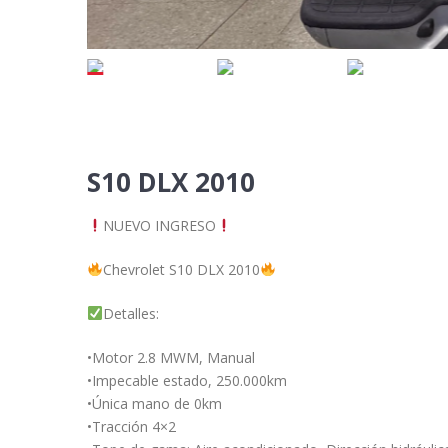
S10 DLX 2010
NUEVO INGRESO
Chevrolet S10 DLX 2010
Detalles:
•Motor 2.8 MWM, Manual
•Impecable estado, 250.000km
•Única mano de 0km
•Tracción 4×2