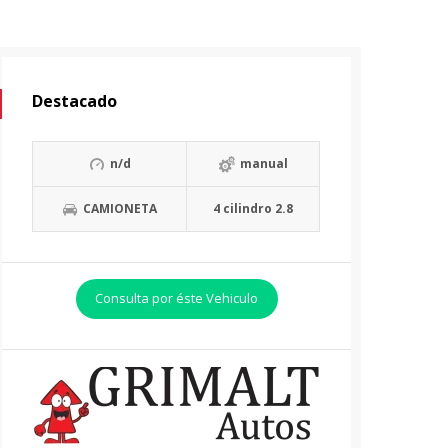
Destacado
n/d
manual
CAMIONETA
4 cilindro 2.8
Consulta por éste Vehiculo