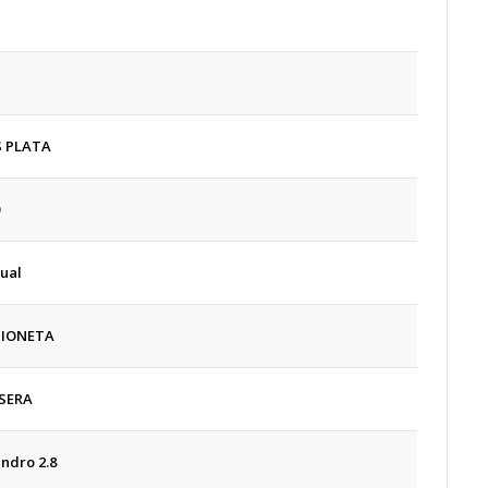
S PLATA
ual
IONETA
SERA
lindro 2.8