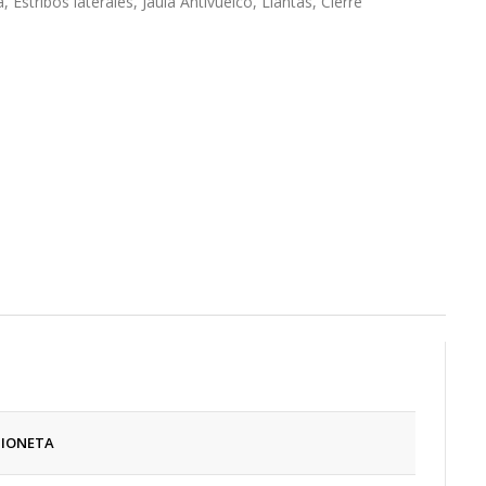
Estribos laterales, Jaula Antivuelco, Llantas, Cierre
IONETA