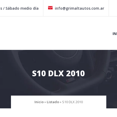
hs / Sábado medio día
info@grimaltautos.com.ar
IN
S10 DLX 2010
Inicio
»
Listado
»
S10 DLX 2010