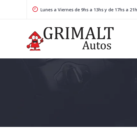
Skip
to
Lunes a Viernes de 9hs a 13hs y de 17hs a 21
content
GRIMALTAUTOS.COM.AR