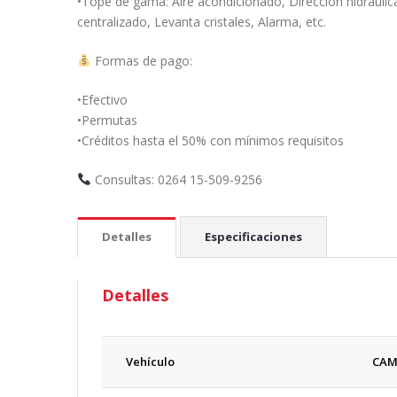
•Tope de gama: Aire acondicionado, Dirección hidráulica, 
centralizado, Levanta cristales, Alarma, etc.
Formas de pago:
•Efectivo
•Permutas
•Créditos hasta el 50% con mínimos requisitos
Consultas: 0264 15-509-9256
Detalles
Especificaciones
Detalles
Vehículo
CAM