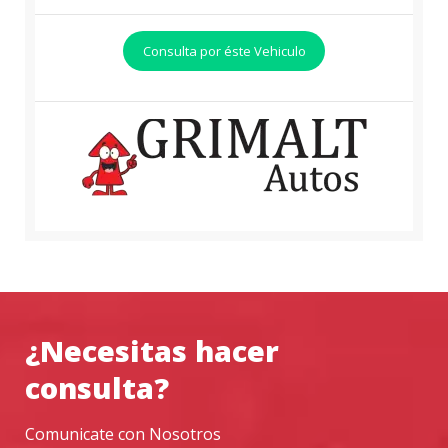
Consulta por éste Vehiculo
¿Necesitas hacer
consulta?
Comunicate con Nosotros