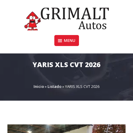
Skip
to
content
MENU
GRIMALTAUTOS.COM.AR
YARIS XLS CVT 2026
Inicio
»
Listado
»
YARIS XLS CVT 2026