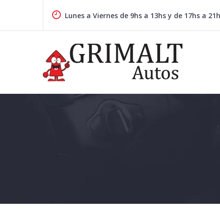
Skip
to
Lunes a Viernes de 9hs a 13hs y de 17hs a 21
content
GRIMALTAUTOS.COM.AR